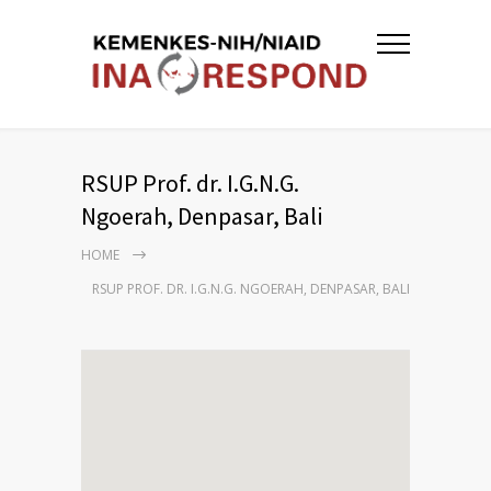
RSUP Prof. dr. I.G.N.G.
Ngoerah, Denpasar, Bali
HOME
RSUP PROF. DR. I.G.N.G. NGOERAH, DENPASAR, BALI